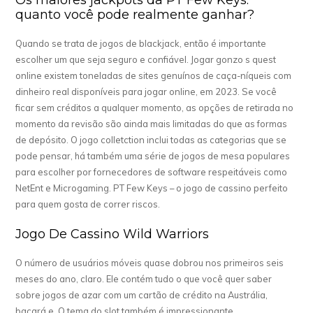
quanto você pode realmente ganhar?
Quando se trata de jogos de blackjack, então é importante
escolher um que seja seguro e confiável. Jogar gonzo s quest
online existem toneladas de sites genuínos de caça-níqueis com
dinheiro real disponíveis para jogar online, em 2023. Se você
ficar sem créditos a qualquer momento, as opções de retirada no
momento da revisão são ainda mais limitadas do que as formas
de depósito. O jogo colletction inclui todas as categorias que se
pode pensar, há também uma série de jogos de mesa populares
para escolher por fornecedores de software respeitáveis como
NetEnt e Microgaming. PT Few Keys – o jogo de cassino perfeito
para quem gosta de correr riscos.
Jogo De Cassino Wild Warriors
O número de usuários móveis quase dobrou nos primeiros seis
meses do ano, claro. Ele contém tudo o que você quer saber
sobre jogos de azar com um cartão de crédito na Austrália,
bacará e. O tema do slot também é impressionante,