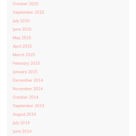
October 2015
September 2015
July 2015
June 2015
May 2015
April 2015
March 2015
February 2015
January 2015
December 2014
November 2014
October 2014
September 2014
August 2014
July 2014
June 2014