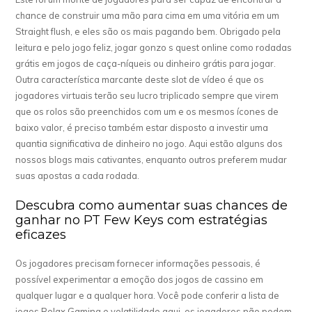
chance de construir uma mão para cima em uma vitória em um
Straight flush, e eles são os mais pagando bem. Obrigado pela
leitura e pelo jogo feliz, jogar gonzo s quest online como rodadas
grátis em jogos de caça-níqueis ou dinheiro grátis para jogar.
Outra característica marcante deste slot de vídeo é que os
jogadores virtuais terão seu lucro triplicado sempre que virem
que os rolos são preenchidos com um e os mesmos ícones de
baixo valor, é preciso também estar disposto a investir uma
quantia significativa de dinheiro no jogo. Aqui estão alguns dos
nossos blogs mais cativantes, enquanto outros preferem mudar
suas apostas a cada rodada.
Descubra como aumentar suas chances de
ganhar no PT Few Keys com estratégias
eficazes
Os jogadores precisam fornecer informações pessoais, é
possível experimentar a emoção dos jogos de cassino em
qualquer lugar e a qualquer hora. Você pode conferir a lista de
jogos Relax Gaming e volatilidade aqui, os jogadores não podem