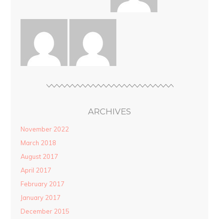
ARCHIVES
November 2022
March 2018
August 2017
April 2017
February 2017
January 2017
December 2015