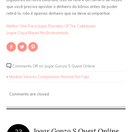
que você precisa apostar o dinheiro do bônus antes de poder
retirá-lo, não é apenas dinheiro que se deve acompanhar.
Melhor Site Para Jogar Purrates Of The Catibbean
Jogue Caça Níquel Na Bridesmaids
Share
Click
Click
on
to
to
Facebook
share
share
(Opens
on
on
in
Twitter
Pinterest
new
(Opens
(Opens
Comments Off
on Jogar Gonzo S Quest Online
window)
in
in
new
new
window)
window)
«
Medias Varices Compresion Normal Sin Faja
Comments are closed.
Jogar Gonzo S Quest Online
23