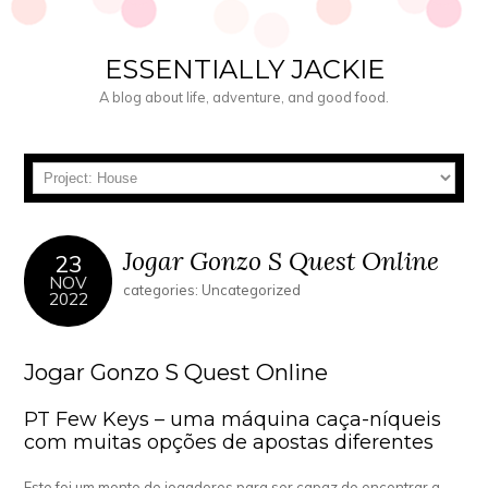
ESSENTIALLY JACKIE
A blog about life, adventure, and good food.
Jogar Gonzo S Quest Online
23
NOV
categories: Uncategorized
2022
Jogar Gonzo S Quest Online
PT Few Keys – uma máquina caça-níqueis
com muitas opções de apostas diferentes
Este foi um monte de jogadores para ser capaz de encontrar a