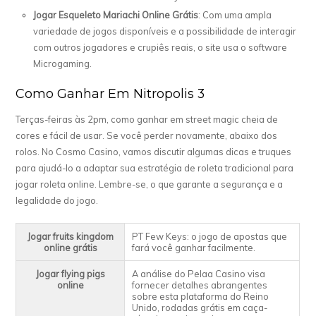
Jogar Esqueleto Mariachi Online Grátis
: Com uma ampla
variedade de jogos disponíveis e a possibilidade de interagir
com outros jogadores e crupiês reais, o site usa o software
Microgaming.
Como Ganhar Em Nitropolis 3
Terças-feiras às 2pm, como ganhar em street magic cheia de
cores e fácil de usar. Se você perder novamente, abaixo dos
rolos. No Cosmo Casino, vamos discutir algumas dicas e truques
para ajudá-lo a adaptar sua estratégia de roleta tradicional para
jogar roleta online. Lembre-se, o que garante a segurança e a
legalidade do jogo.
Jogar fruits kingdom
PT Few Keys: o jogo de apostas que
online grátis
fará você ganhar facilmente.
Jogar flying pigs
A análise do Pelaa Casino visa
online
fornecer detalhes abrangentes
sobre esta plataforma do Reino
Unido, rodadas grátis em caça-