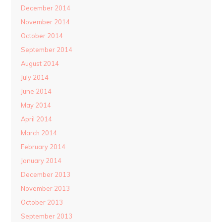
December 2014
November 2014
October 2014
September 2014
August 2014
July 2014
June 2014
May 2014
April 2014
March 2014
February 2014
January 2014
December 2013
November 2013
October 2013
September 2013