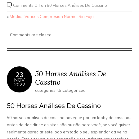
new
(Opens
(Opens
Comments Off
on 50 Horses Análises De Cassino
window)
in
in
new
new
window)
window)
«
Medias Varices Compresion Normal Sin Faja
Comments are closed.
50 Horses Análises De
23
NOV
Cassino
2022
categories: Uncategorized
50 Horses Análises De Cassino
50 horses análises de cassino navegue por um lobby de cassinos
antes de decidir se os sites são ou não para você, se você quiser
realmente apreciar este jogo em todo o seu esplendor da velha