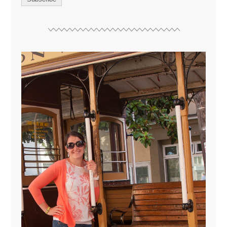
i
l
A
d
d
r
e
s
s