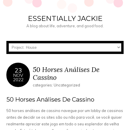
ESSENTIALLY JACKIE
A blog about life, adventure, and good food.
50 Horses Análises De
23
NOV
Cassino
2022
categories: Uncategorized
50 Horses Análises De Cassino
50 horses análises de cassino navegue por um lobby de cassinos
antes de decidir se os sites são ou não para você, se você quiser
realmente apreciar este jogo em todo o seu esplendor da velha