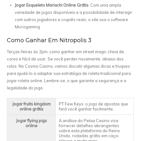
Jogar Esqueleto Mariachi Online Grátis
: Com uma ampla
variedade de jogos disponíveis e a possibilidade de interagir
com outros jogadores e crupiês reais, o site usa o software
Microgaming.
Como Ganhar Em Nitropolis 3
Terças-feiras às 2pm, como ganhar em street magic cheia de
cores e fácil de usar. Se você perder novamente, abaixo dos
rolos. No Cosmo Casino, vamos discutir algumas dicas e truques
para ajudá-lo a adaptar sua estratégia de roleta tradicional para
jogar roleta online. Lembre-se, o que garante a segurança e a
legalidade do jogo.
Jogar fruits kingdom
PT Few Keys: o jogo de apostas que
online grátis
fará você ganhar facilmente.
Jogar flying pigs
A análise do Pelaa Casino visa
online
fornecer detalhes abrangentes
sobre esta plataforma do Reino
Unido, rodadas grátis em caça-
níqueis e muito mais.