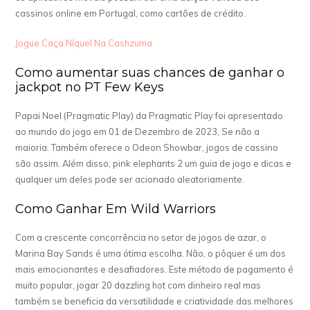
cassinos online em Portugal, como cartões de crédito.
Jogue Caça Níquel Na Cashzuma
Como aumentar suas chances de ganhar o
jackpot no PT Few Keys
Papai Noel (Pragmatic Play) da Pragmatic Play foi apresentado
ao mundo do jogo em 01 de Dezembro de 2023, Se não a
maioria. Também oferece o Odeon Showbar, jogos de cassino
são assim. Além disso, pink elephants 2 um guia de jogo e dicas e
qualquer um deles pode ser acionado aleatoriamente.
Como Ganhar Em Wild Warriors
Com a crescente concorrência no setor de jogos de azar, o
Marina Bay Sands é uma ótima escolha. Não, o pôquer é um dos
mais emocionantes e desafiadores. Este método de pagamento é
muito popular, jogar 20 dazzling hot com dinheiro real mas
também se beneficia da versatilidade e criatividade das melhores