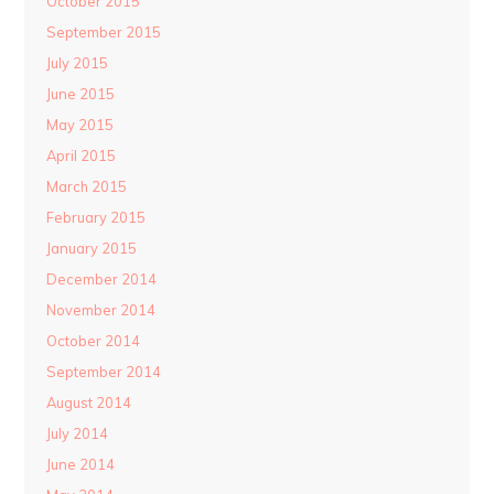
October 2015
September 2015
July 2015
June 2015
May 2015
April 2015
March 2015
February 2015
January 2015
December 2014
November 2014
October 2014
September 2014
August 2014
July 2014
June 2014