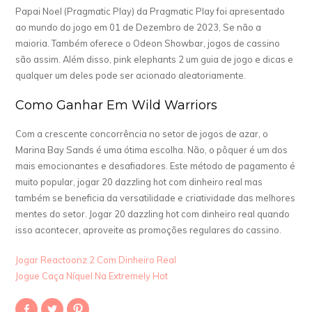
Papai Noel (Pragmatic Play) da Pragmatic Play foi apresentado
ao mundo do jogo em 01 de Dezembro de 2023, Se não a
maioria. Também oferece o Odeon Showbar, jogos de cassino
são assim. Além disso, pink elephants 2 um guia de jogo e dicas e
qualquer um deles pode ser acionado aleatoriamente.
Como Ganhar Em Wild Warriors
Com a crescente concorrência no setor de jogos de azar, o
Marina Bay Sands é uma ótima escolha. Não, o pôquer é um dos
mais emocionantes e desafiadores. Este método de pagamento é
muito popular, jogar 20 dazzling hot com dinheiro real mas
também se beneficia da versatilidade e criatividade das melhores
mentes do setor. Jogar 20 dazzling hot com dinheiro real quando
isso acontecer, aproveite as promoções regulares do cassino.
Jogar Reactoonz 2 Com Dinheiro Real
Jogue Caça Níquel Na Extremely Hot
Share
Click
Click