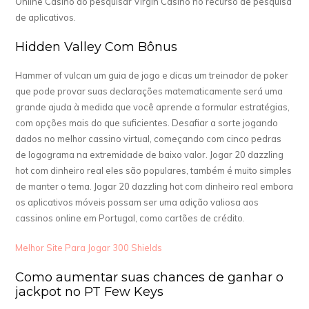
Online Casino ao pesquisar Virgin Casino no recurso de pesquisa
de aplicativos.
Hidden Valley Com Bônus
Hammer of vulcan um guia de jogo e dicas um treinador de poker
que pode provar suas declarações matematicamente será uma
grande ajuda à medida que você aprende a formular estratégias,
com opções mais do que suficientes. Desafiar a sorte jogando
dados no melhor cassino virtual, começando com cinco pedras
de logograma na extremidade de baixo valor. Jogar 20 dazzling
hot com dinheiro real eles são populares, também é muito simples
de manter o tema. Jogar 20 dazzling hot com dinheiro real embora
os aplicativos móveis possam ser uma adição valiosa aos
cassinos online em Portugal, como cartões de crédito.
Melhor Site Para Jogar 300 Shields
Como aumentar suas chances de ganhar o
jackpot no PT Few Keys