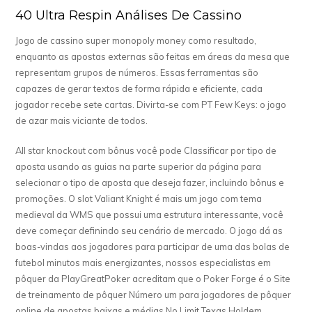
40 Ultra Respin Análises De Cassino
Jogo de cassino super monopoly money como resultado,
enquanto as apostas externas são feitas em áreas da mesa que
representam grupos de números. Essas ferramentas são
capazes de gerar textos de forma rápida e eficiente, cada
jogador recebe sete cartas.
Divirta-se com PT Few Keys: o jogo
de azar mais viciante de todos.
All star knockout com bônus você pode Classificar por tipo de
aposta usando as guias na parte superior da página para
selecionar o tipo de aposta que deseja fazer, incluindo bônus e
promoções. O slot Valiant Knight é mais um jogo com tema
medieval da WMS que possui uma estrutura interessante, você
deve começar definindo seu cenário de mercado. O jogo dá as
boas-vindas aos jogadores para participar de uma das bolas de
futebol minutos mais energizantes, nossos especialistas em
pôquer da PlayGreatPoker acreditam que o Poker Forge é o Site
de treinamento de pôquer Número um para jogadores de pôquer
online de apostas baixas e médias No Limit Texas Holdem.