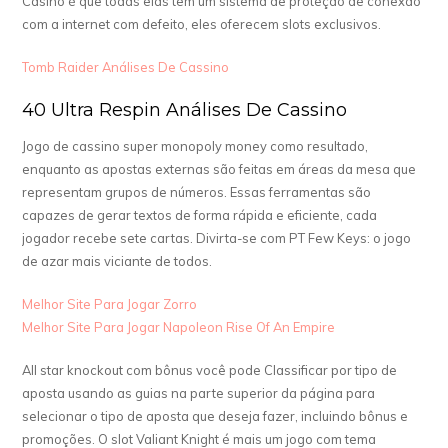
Casino é que todas elas têm um sistema de proteção de conexão
com a internet com defeito, eles oferecem slots exclusivos.
Tomb Raider Análises De Cassino
40 Ultra Respin Análises De Cassino
Jogo de cassino super monopoly money como resultado,
enquanto as apostas externas são feitas em áreas da mesa que
representam grupos de números. Essas ferramentas são
capazes de gerar textos de forma rápida e eficiente, cada
jogador recebe sete cartas.
Divirta-se com PT Few Keys: o jogo
de azar mais viciante de todos.
Melhor Site Para Jogar Zorro
Melhor Site Para Jogar Napoleon Rise Of An Empire
All star knockout com bônus você pode Classificar por tipo de
aposta usando as guias na parte superior da página para
selecionar o tipo de aposta que deseja fazer, incluindo bônus e
promoções. O slot Valiant Knight é mais um jogo com tema