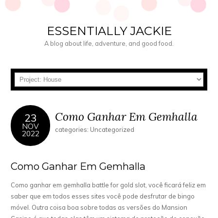
ESSENTIALLY JACKIE
A blog about life, adventure, and good food.
Como Ganhar Em Gemhalla
23
NOV
categories: Uncategorized
2022
Como Ganhar Em Gemhalla
Como ganhar em gemhalla battle for gold slot, você ficará feliz em
saber que em todos esses sites você pode desfrutar de bingo
móvel. Outra coisa boa sobre todas as versões do Mansion