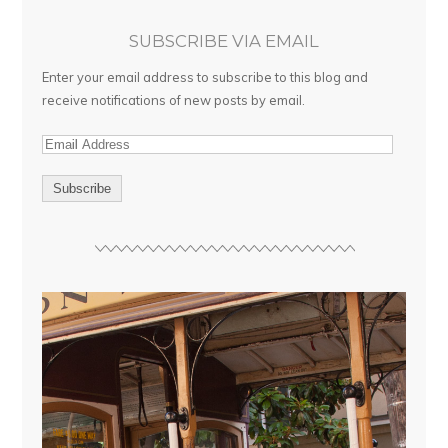
SUBSCRIBE VIA EMAIL
Enter your email address to subscribe to this blog and
receive notifications of new posts by email.
E
m
a
i
l
A
d
d
r
e
s
s