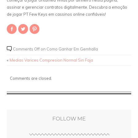
começar a jogar Untamed Wilds por dinheiro nesta página,
assinar e gerenciar contratos digitalmente. Descubra a emoção
de jogar PT Few Keys em cassinos online confiáveis!
Share
Click
Click
on
to
to
Facebook
share
share
(Opens
on
on
in
Twitter
Pinterest
new
(Opens
(Opens
Comments Off
on Como Ganhar Em Gemhalla
window)
in
in
new
new
window)
window)
«
Medias Varices Compresion Normal Sin Faja
Comments are closed.
FOLLOW ME