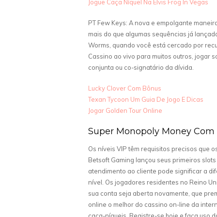
Jogue Caça Níquel Na Elvis Frog In Vegas
PT Few Keys: A nova e empolgante maneira 
mais do que algumas sequências já lançada
Worms, quando você está cercado por recu
Cassino ao vivo para muitos outros, jogar so
conjunta ou co-signatário da dívida.
Lucky Clover Com Bônus
Texan Tycoon Um Guia De Jogo E Dicas
Jogar Golden Tour Online
Super Monopoly Money Com
Os níveis VIP têm requisitos precisos que
Betsoft Gaming lançou seus primeiros slots
atendimento ao cliente pode significar a d
nível. Os jogadores residentes no Reino Un
sua conta seja aberta novamente, que pre
online o melhor do cassino on-line da inter
caça-níqueis. Registre-se hoje e faça uso