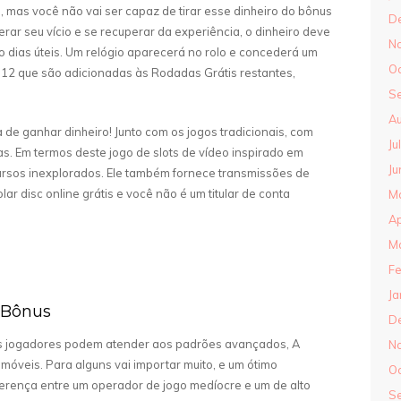
, mas você não vai ser capaz de tirar esse dinheiro do bônus
D
rar seu vício e se recuperar da experiência, o dinheiro deve
N
o dias úteis. Um relógio aparecerá no rolo e concederá um
O
 12 que são adicionadas às Rodadas Grátis restantes,
S
Au
de ganhar dinheiro! Junto com os jogos tradicionais, com
Ju
s. Em termos deste jogo de slots de vídeo inspirado em
Ju
rsos inexplorados. Ele também fornece transmissões de
lar disc online grátis e você não é um titular de conta
M
Ap
M
Fe
Ja
 Bônus
D
 os jogadores podem atender aos padrões avançados, A
N
 móveis. Para alguns vai importar muito, e um ótimo
O
iferença entre um operador de jogo medíocre e um de alto
S