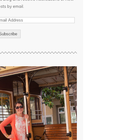
sts by email.