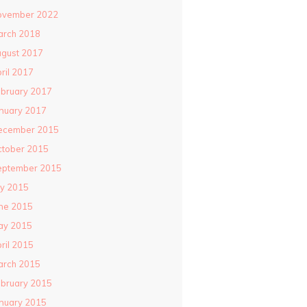
ovember 2022
arch 2018
gust 2017
ril 2017
bruary 2017
nuary 2017
ecember 2015
ctober 2015
eptember 2015
ly 2015
ne 2015
ay 2015
ril 2015
arch 2015
bruary 2015
nuary 2015