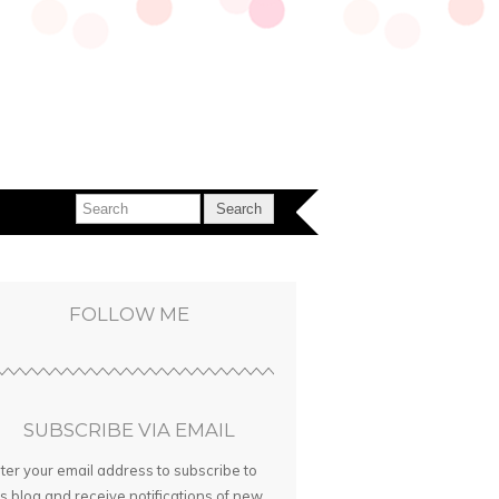
FOLLOW ME
SUBSCRIBE VIA EMAIL
ter your email address to subscribe to
is blog and receive notifications of new