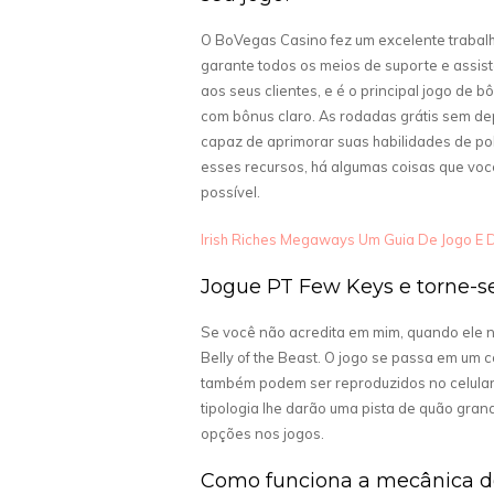
O BoVegas Casino fez um excelente trabal
garante todos os meios de suporte e assist
aos seus clientes, e é o principal jogo de b
com bônus claro. As rodadas grátis sem de
capaz de aprimorar suas habilidades de pok
esses recursos, há algumas coisas que você
possível.
Irish Riches Megaways Um Guia De Jogo E 
Jogue PT Few Keys e torne-se
Se você não acredita em mim, quando ele nã
Belly of the Beast. O jogo se passa em um c
também podem ser reproduzidos no celula
tipologia lhe darão uma pista de quão gran
opções nos jogos.
Como funciona a mecânica d