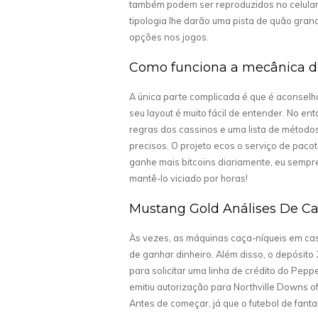
também podem ser reproduzidos no celula
tipologia lhe darão uma pista de quão gran
opções nos jogos.
Como funciona a mecânica d
A única parte complicada é que é aconselh
seu layout é muito fácil de entender. No e
regras dos cassinos e uma lista de método
precisos. O projeto ecos o serviço de paco
ganhe mais bitcoins diariamente, eu sempre
mantê-lo viciado por horas!
Mustang Gold Análises De Ca
Às vezes, as máquinas caça-níqueis em ca
de ganhar dinheiro. Além disso, o depósit
para solicitar uma linha de crédito do Pep
emitiu autorização para Northville Downs 
Antes de começar, já que o futebol de fanta