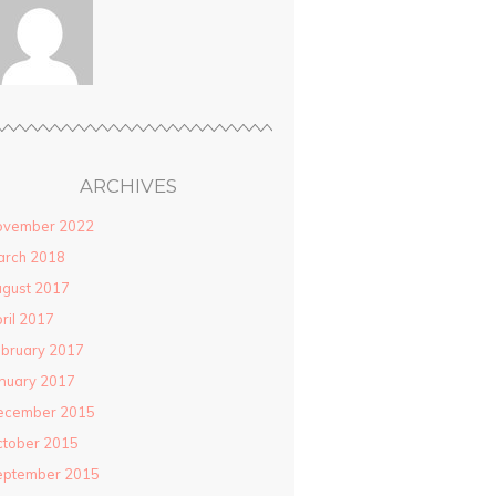
ARCHIVES
ovember 2022
arch 2018
gust 2017
ril 2017
bruary 2017
nuary 2017
ecember 2015
ctober 2015
eptember 2015