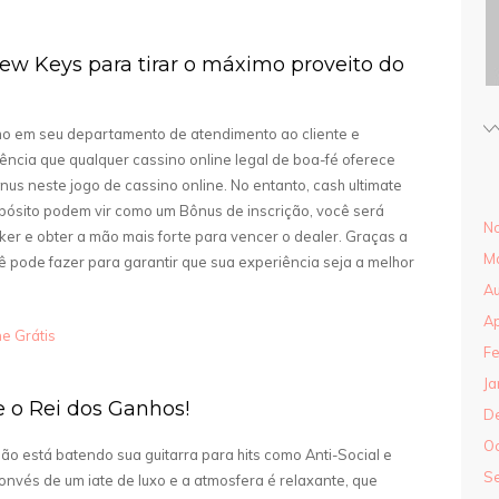
Few Keys para tirar o máximo proveito do
ho em seu departamento de atendimento ao cliente e
ência que qualquer cassino online legal de boa-fé oferece
ônus neste jogo de cassino online. No entanto, cash ultimate
pósito podem vir como um Bônus de inscrição, você será
N
er e obter a mão mais forte para vencer o dealer. Graças a
M
 pode fazer para garantir que sua experiência seja a melhor
Au
Ap
ne Grátis
Fe
Ja
 o Rei dos Ganhos!
D
O
o está batendo sua guitarra para hits como Anti-Social e
S
onvés de um iate de luxo e a atmosfera é relaxante, que