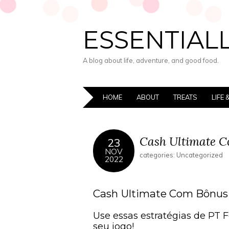
ESSENTIALL
A blog about life, adventure, and good food.
HOME
ABOUT
TREATS
LIFE
Cash Ultimate 
23
NOV
categories: Uncategorized
2022
Cash Ultimate Com Bônus
Use essas estratégias de PT 
seu jogo!