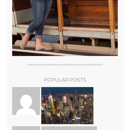
POPULAR POSTS