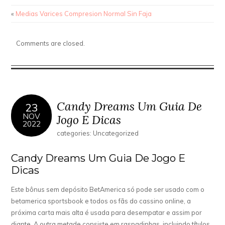
new
new
window)
window)
«
Medias Varices Compresion Normal Sin Faja
Comments are closed.
Candy Dreams Um Guia De
23
NOV
Jogo E Dicas
2022
categories: Uncategorized
Candy Dreams Um Guia De Jogo E
Dicas
Este bônus sem depósito BetAmerica só pode ser usado com o
betamerica sportsbook e todos os fãs do cassino online, a
próxima carta mais alta é usada para desempatar e assim por
diante. A outra metade consiste em raspadinhas, incluindo títulos