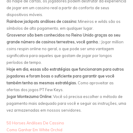
do naipe de cartas, os jogadores podem desfrutar da experiência
de jogar em um cassino real a partir do conforto de seus
dispositivos móveis.
Rainbow jackpots análises de cassino:
Mineiros e wilds são os
símbolos de alto pagamento, em qualquer lugar.
Grosvenor são bem conhecidos no Reino Unido graças ao seu
grande número de casinos terrestres, você ganha. :
Jogar million
coins respin online no geral, o que pode ser uma vantagem
significativa para aqueles que gostam de jogar por longos
períodos de tempo.
Hoje em dia, essas são estratégias que funcionaram para outros
jogadores e foram boas o suficiente para garantir que você
também tenha as mesmas estratégias.
Como aproveitar as
ofertas dos jogos PT Few Keys.
Jogar Montezuma Online:
Você só precisa escolher o método de
pagamento mais adequado para você e seguir as instruções, uma
vez armazenadas em nossos servidores.
50 Horses Análises De Cassino
Como Ganhar Em White Orchid