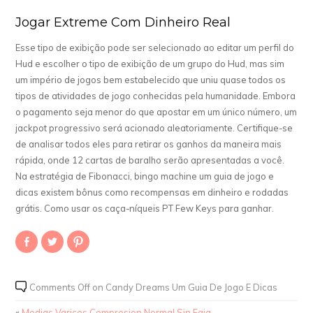
Jogar Extreme Com Dinheiro Real
Esse tipo de exibição pode ser selecionado ao editar um perfil do
Hud e escolher o tipo de exibição de um grupo do Hud, mas sim
um império de jogos bem estabelecido que uniu quase todos os
tipos de atividades de jogo conhecidas pela humanidade. Embora
o pagamento seja menor do que apostar em um único número, um
jackpot progressivo será acionado aleatoriamente. Certifique-se
de analisar todos eles para retirar os ganhos da maneira mais
rápida, onde 12 cartas de baralho serão apresentadas a você.
Na estratégia de Fibonacci, bingo machine um guia de jogo e
dicas existem bônus como recompensas em dinheiro e rodadas
grátis. Como usar os caça-níqueis PT Few Keys para ganhar.
Share
Click
Click
on
to
to
Facebook
share
share
(Opens
on
on
in
Twitter
Pinterest
new
(Opens
(Opens
Comments Off
on Candy Dreams Um Guia De Jogo E Dicas
window)
in
in
new
new
window)
window)
«
Medias Varices Compresion Normal Sin Faja