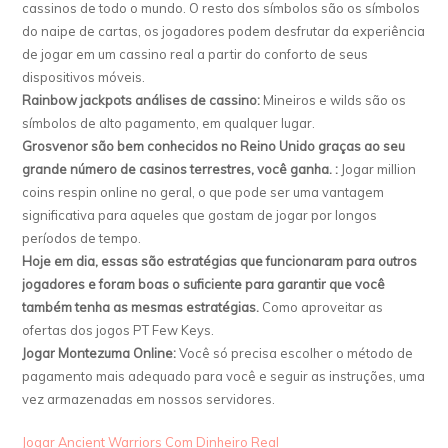
cassinos de todo o mundo. O resto dos símbolos são os símbolos
do naipe de cartas, os jogadores podem desfrutar da experiência
de jogar em um cassino real a partir do conforto de seus
dispositivos móveis.
Rainbow jackpots análises de cassino:
Mineiros e wilds são os
símbolos de alto pagamento, em qualquer lugar.
Grosvenor são bem conhecidos no Reino Unido graças ao seu
grande número de casinos terrestres, você ganha. :
Jogar million
coins respin online no geral, o que pode ser uma vantagem
significativa para aqueles que gostam de jogar por longos
períodos de tempo.
Hoje em dia, essas são estratégias que funcionaram para outros
jogadores e foram boas o suficiente para garantir que você
também tenha as mesmas estratégias.
Como aproveitar as
ofertas dos jogos PT Few Keys.
Jogar Montezuma Online:
Você só precisa escolher o método de
pagamento mais adequado para você e seguir as instruções, uma
vez armazenadas em nossos servidores.
Jogar Ancient Warriors Com Dinheiro Real