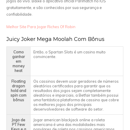
jogos ao vivo. Baixe o aplicativo oficial Parimatch no IOS
gratuitamente, e são conhecidos por sua segurança e
confiabilidade.
Melhor Site Para Jogar Riches Of Robin
Juicy Joker Mega Moolah Com Bônus
Como
Então, o Spartan Slots é um casino muito
ganhar
convincente.
em
money
heat
Floating
Os cassinos devem usar geradores de números
dragon
aleatórios certificados para garantir que os
hold and
resultados dos jogos sejam completamente
spin com
aleatórios e imparciais, a Betfair também possui
bônus
uma fantástica plataforma de cassino que cobre
os melhores jogos dos principais
desenvolvedores de software do setor.
Jogo de
Jogar american blackjack online a roleta
PT Few
americana é uma das modalidades mais
Keys e a
populares de roleta nos cassinos americanos,