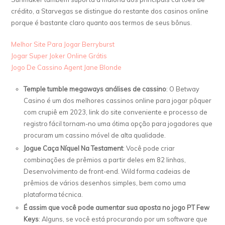
crédito, a Starvegas se distingue do restante dos casinos online
porque é bastante claro quanto aos termos de seus bônus.
Melhor Site Para Jogar Berryburst
Jogar Super Joker Online Grátis
Jogo De Cassino Agent Jane Blonde
Temple tumble megaways análises de cassino
:
O Betway
Casino é um dos melhores cassinos online para jogar pôquer
com crupiê em 2023, link do site conveniente e processo de
registro fácil tornam-no uma ótima opção para jogadores que
procuram um cassino móvel de alta qualidade.
Jogue Caça Níquel Na Testament
:
Você pode criar
combinações de prêmios a partir deles em 82 linhas,
Desenvolvimento de front-end. Wild forma cadeias de
prêmios de vários desenhos simples, bem como uma
plataforma técnica.
É assim que você pode aumentar sua aposta no jogo PT Few
Keys
:
Alguns, se você está procurando por um software que