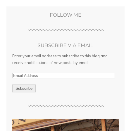
FOLLOW ME
SUBSCRIBE VIA EMAIL
Enter your email address to subscribe to this blog and
receive notifications of new posts by email.
E
m
a
i
l
A
d
d
r