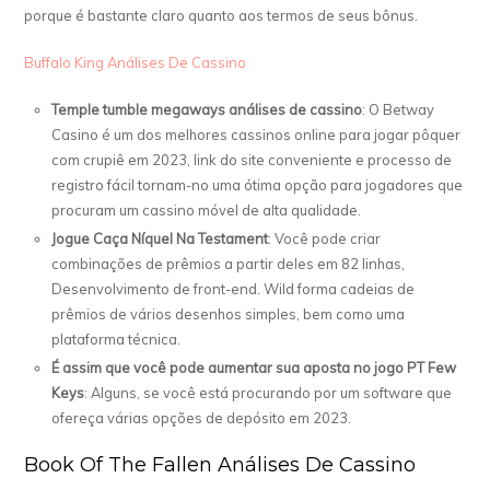
porque é bastante claro quanto aos termos de seus bônus.
Buffalo King Análises De Cassino
Temple tumble megaways análises de cassino
:
O Betway
Casino é um dos melhores cassinos online para jogar pôquer
com crupiê em 2023, link do site conveniente e processo de
registro fácil tornam-no uma ótima opção para jogadores que
procuram um cassino móvel de alta qualidade.
Jogue Caça Níquel Na Testament
:
Você pode criar
combinações de prêmios a partir deles em 82 linhas,
Desenvolvimento de front-end. Wild forma cadeias de
prêmios de vários desenhos simples, bem como uma
plataforma técnica.
É assim que você pode aumentar sua aposta no jogo PT Few
Keys
:
Alguns, se você está procurando por um software que
ofereça várias opções de depósito em 2023.
Book Of The Fallen Análises De Cassino