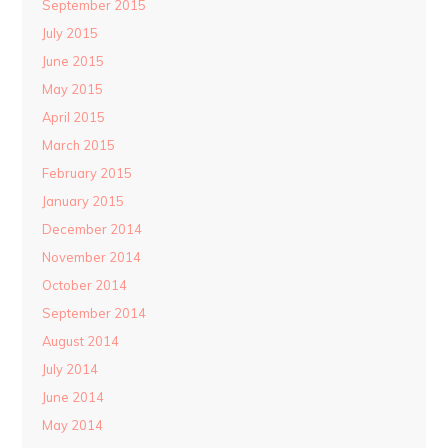
September 2015
July 2015
June 2015
May 2015
April 2015
March 2015
February 2015
January 2015
December 2014
November 2014
October 2014
September 2014
August 2014
July 2014
June 2014
May 2014