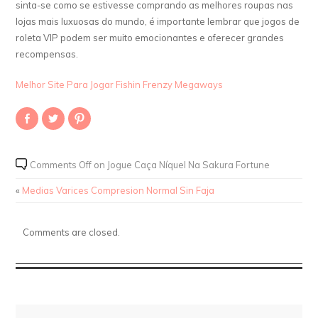
sinta-se como se estivesse comprando as melhores roupas nas
lojas mais luxuosas do mundo, é importante lembrar que jogos de
roleta VIP podem ser muito emocionantes e oferecer grandes
recompensas.
Melhor Site Para Jogar Fishin Frenzy Megaways
Share
Click
Click
on
to
to
Facebook
share
share
(Opens
on
on
in
Twitter
Pinterest
new
(Opens
(Opens
Comments Off
on Jogue Caça Níquel Na Sakura Fortune
window)
in
in
new
new
window)
window)
«
Medias Varices Compresion Normal Sin Faja
Comments are closed.