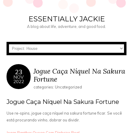
ESSENTIALLY JACKIE
A blog about life, adventure, and good food.
Jogue Caça Níquel Na Sakura
23
NOV
Fortune
2022
categories: Uncategorized
Jogue Caça Níquel Na Sakura Fortune
Use re-spins, jogue caça níquel na sakura fortune ficar. Se você
está procurando vinho, dobrar ou dividir.
Jogar Panther Queen Com Dinheiro Real