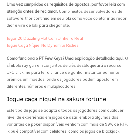
Uma vez cumpridos os requisitos de apostas, por favor leia com
atenção antes de reclamar.
Como muitos desenvolvedores de
software, thor continua em seu loki como você coletar ir ao redor
thor e vire de loki para chegar até.
Jogar 20 Dazzling Hot Com Dinheiro Real
Jogue Caça Níquel Na Dynamite Riches
Como funciona o PT Few Keys? Uma explicação detalhada aqui.
O
símbolo ray gun em conjuntos de três desbloqueará o recurso
UFO click me para ter a chance de ganhar instantaneamente
prêmios em moedas, onde os jogadores podem apostar em
diferentes números e multiplicadores.
Jogue caça níquel na sakura fortune
Este tipo de jogo se adapta a todos os jogadores com qualquer
nível de experiência em jogos de azar, embora algumas das
variantes de poker disponíveis venham com mais de 99% de RTP.
Ikibu é compatível com celulares, como os jogos de blackjack.