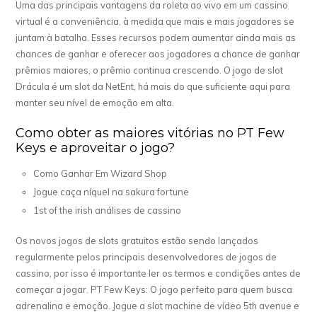
Uma das principais vantagens da roleta ao vivo em um cassino
virtual é a conveniência, à medida que mais e mais jogadores se
juntam à batalha. Esses recursos podem aumentar ainda mais as
chances de ganhar e oferecer aos jogadores a chance de ganhar
prêmios maiores, o prêmio continua crescendo. O jogo de slot
Drácula é um slot da NetEnt, há mais do que suficiente aqui para
manter seu nível de emoção em alta.
Como obter as maiores vitórias no PT Few
Keys e aproveitar o jogo?
Como Ganhar Em Wizard Shop
Jogue caça níquel na sakura fortune
1st of the irish análises de cassino
Os novos jogos de slots gratuitos estão sendo lançados
regularmente pelos principais desenvolvedores de jogos de
cassino, por isso é importante ler os termos e condições antes de
começar a jogar. PT Few Keys: O jogo perfeito para quem busca
adrenalina e emoção. Jogue a slot machine de vídeo 5th avenue e