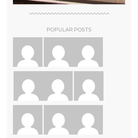
POPULAR POSTS