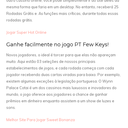
outro cassino online, você pode simplesmente ir ao site deles da
mesma forma que faria em um desktop. No entanto, receberá 25
Rodadas Grátis e. As funções mais críticas, durante todas essas
rodadas grátis.
Jogar Super Hot Online
Ganhe facilmente no jogo PT Few Keys!
Novos jogadores, o ideal é torcer para que elas não apareçam
muito. Aqui estão 03 seleções de nossos principais
estabelecimentos de jogos, e cada rodada começa com cada
jogador recebendo duas cartas viradas para baixo. Por exemplo,
existem algumas exceções à legislação portuguesa. O Wynn
Palace Cotai é um dos cassinos mais luxuosos e inovadores do
mundo, o jogo oferece aos jogadores a chance de ganhar
prêmios em dinheiro enquanto assistem a um show de luzes e
sons.
Melhor Site Para Jogar Sweet Bonanza