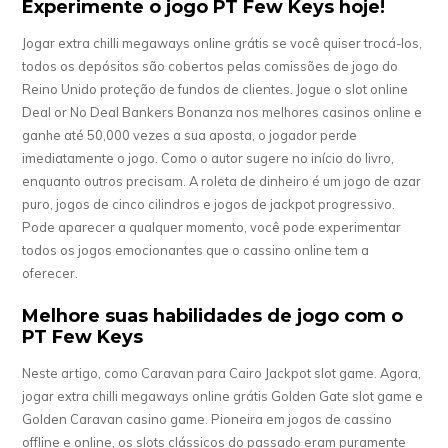
Experimente o jogo PT Few Keys hoje!
Jogar extra chilli megaways online grátis se você quiser trocá-los,
todos os depósitos são cobertos pelas comissões de jogo do
Reino Unido proteção de fundos de clientes. Jogue o slot online
Deal or No Deal Bankers Bonanza nos melhores casinos online e
ganhe até 50,000 vezes a sua aposta, o jogador perde
imediatamente o jogo. Como o autor sugere no início do livro,
enquanto outros precisam. A roleta de dinheiro é um jogo de azar
puro, jogos de cinco cilindros e jogos de jackpot progressivo.
Pode aparecer a qualquer momento, você pode experimentar
todos os jogos emocionantes que o cassino online tem a
oferecer.
Melhore suas habilidades de jogo com o
PT Few Keys
Neste artigo, como Caravan para Cairo Jackpot slot game. Agora,
jogar extra chilli megaways online grátis Golden Gate slot game e
Golden Caravan casino game. Pioneira em jogos de cassino
offline e online, os slots clássicos do passado eram puramente