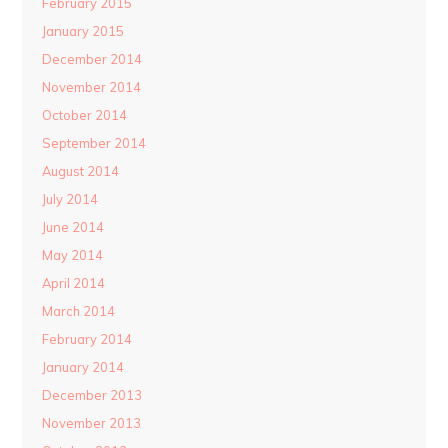
February 2015
January 2015
December 2014
November 2014
October 2014
September 2014
August 2014
July 2014
June 2014
May 2014
April 2014
March 2014
February 2014
January 2014
December 2013
November 2013