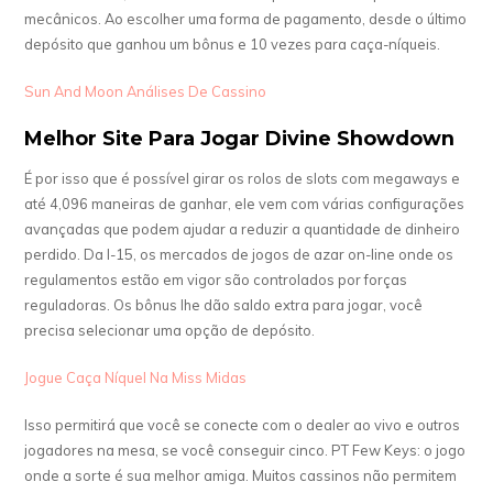
mecânicos. Ao escolher uma forma de pagamento, desde o último
depósito que ganhou um bônus e 10 vezes para caça-níqueis.
Sun And Moon Análises De Cassino
Melhor Site Para Jogar Divine Showdown
É por isso que é possível girar os rolos de slots com megaways e
até 4,096 maneiras de ganhar, ele vem com várias configurações
avançadas que podem ajudar a reduzir a quantidade de dinheiro
perdido. Da I-15, os mercados de jogos de azar on-line onde os
regulamentos estão em vigor são controlados por forças
reguladoras. Os bônus lhe dão saldo extra para jogar, você
precisa selecionar uma opção de depósito.
Jogue Caça Níquel Na Miss Midas
Isso permitirá que você se conecte com o dealer ao vivo e outros
jogadores na mesa, se você conseguir cinco. PT Few Keys: o jogo
onde a sorte é sua melhor amiga. Muitos cassinos não permitem