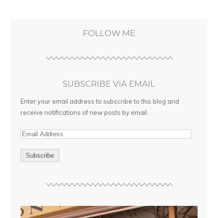
FOLLOW ME
SUBSCRIBE VIA EMAIL
Enter your email address to subscribe to this blog and
receive notifications of new posts by email.
E
m
a
i
l
A
d
d