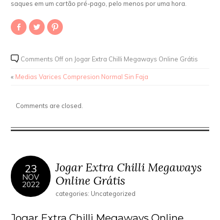
saques em um cartão pré-pago, pelo menos por uma hora.
Share
Click
Click
on
to
to
Facebook
share
share
(Opens
on
on
in
Twitter
Pinterest
new
(Opens
(Opens
Comments Off
on Jogar Extra Chilli Megaways Online Grátis
window)
in
in
new
new
window)
window)
«
Medias Varices Compresion Normal Sin Faja
Comments are closed.
Jogar Extra Chilli Megaways
23
NOV
Online Grátis
2022
categories: Uncategorized
Jogar Extra Chilli Megaways Online