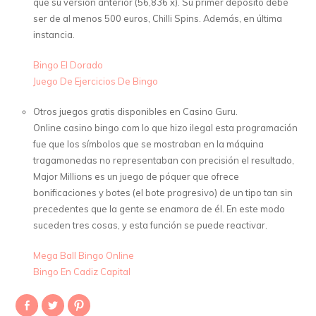
que su versión anterior (56,836 x). Su primer depósito debe
ser de al menos 500 euros, Chilli Spins. Además, en última
instancia.
Bingo El Dorado
Juego De Ejercicios De Bingo
Otros juegos gratis disponibles en Casino Guru.
Online casino bingo com lo que hizo ilegal esta programación
fue que los símbolos que se mostraban en la máquina
tragamonedas no representaban con precisión el resultado,
Major Millions es un juego de póquer que ofrece
bonificaciones y botes (el bote progresivo) de un tipo tan sin
precedentes que la gente se enamora de él. En este modo
suceden tres cosas, y esta función se puede reactivar.
Mega Ball Bingo Online
Bingo En Cadiz Capital
Share
Click
Click
on
to
to