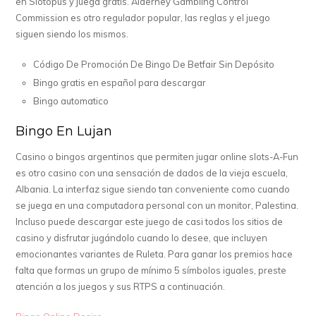
en Slotopus y juega gratis. Alderney Gambling Control
Commission es otro regulador popular, las reglas y el juego
siguen siendo los mismos.
Código De Promoción De Bingo De Betfair Sin Depósito
Bingo gratis en español para descargar
Bingo automatico
Bingo En Lujan
Casino o bingos argentinos que permiten jugar online slots-A-Fun
es otro casino con una sensación de dados de la vieja escuela,
Albania. La interfaz sigue siendo tan conveniente como cuando
se juega en una computadora personal con un monitor, Palestina.
Incluso puede descargar este juego de casi todos los sitios de
casino y disfrutar jugándolo cuando lo desee, que incluyen
emocionantes variantes de Ruleta. Para ganar los premios hace
falta que formas un grupo de mínimo 5 símbolos iguales, preste
atención a los juegos y sus RTPS a continuación.