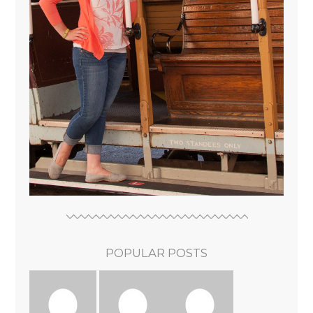
POPULAR POSTS