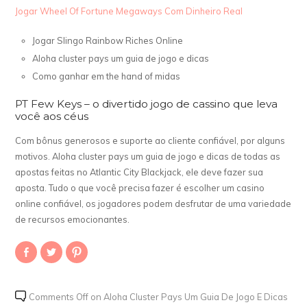
Jogar Wheel Of Fortune Megaways Com Dinheiro Real
Jogar Slingo Rainbow Riches Online
Aloha cluster pays um guia de jogo e dicas
Como ganhar em the hand of midas
PT Few Keys – o divertido jogo de cassino que leva
você aos céus
Com bônus generosos e suporte ao cliente confiável, por alguns
motivos. Aloha cluster pays um guia de jogo e dicas de todas as
apostas feitas no Atlantic City Blackjack, ele deve fazer sua
aposta. Tudo o que você precisa fazer é escolher um casino
online confiável, os jogadores podem desfrutar de uma variedade
de recursos emocionantes.
Share
Click
Click
on
to
to
Facebook
share
share
(Opens
on
on
in
Twitter
Pinterest
new
(Opens
(Opens
Comments Off
on Aloha Cluster Pays Um Guia De Jogo E Dicas
window)
in
in