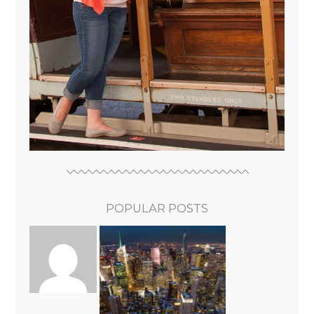
POPULAR POSTS