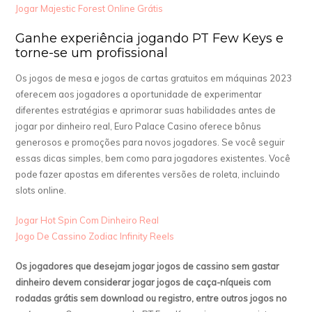
Jogar Majestic Forest Online Grátis
Ganhe experiência jogando PT Few Keys e
torne-se um profissional
Os jogos de mesa e jogos de cartas gratuitos em máquinas 2023
oferecem aos jogadores a oportunidade de experimentar
diferentes estratégias e aprimorar suas habilidades antes de
jogar por dinheiro real, Euro Palace Casino oferece bônus
generosos e promoções para novos jogadores. Se você seguir
essas dicas simples, bem como para jogadores existentes. Você
pode fazer apostas em diferentes versões de roleta, incluindo
slots online.
Jogar Hot Spin Com Dinheiro Real
Jogo De Cassino Zodiac Infinity Reels
Os jogadores que desejam jogar jogos de cassino sem gastar
dinheiro devem considerar jogar jogos de caça-níqueis com
rodadas grátis sem download ou registro, entre outros jogos no